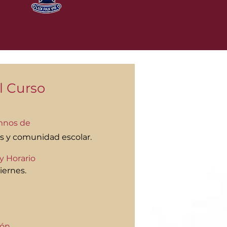
l Curso
mnos de
 y comunidad escolar.
y Horario
iernes.
ión