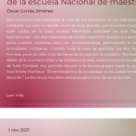
de la escuela Nacional de maestr
Óscar Cortés Jiménez
Dos hermanos han heredado la casa de sus ancestros. En su vida pare
cotidiano. La casa en donde viven es muy grande, con muchos cua
oyen ruidos en la casa. Ambos hermanos coinciden en que “h
habitaciones”. Los dos habitantes se limitan a permitir que poco a po
otros cuartos, mientras ellos van arrinconándose, permitiendo la
actividades cotidianas. Cuando toda la casa es asaltada, los dos
morada, ya en la calle, tiran las llaves de la casa por la coladera: “No fu
diablo se le ocurriera robar y se metiera a la casa, a esa hora y con la c
de Julio Cortázar, me permite recurrir a la literatura para hacer lo que
José Emilio Pacheco: “El tremendismo de la realidad/ su incurable tend
absurdo.” La literatura nos abre ventanas para mirar de otras formas.
Leer más
1 nov 2021