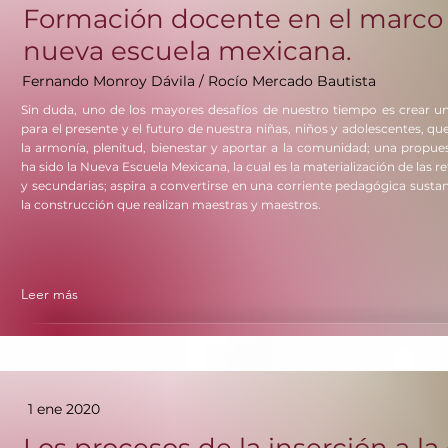
Formación docente en el marco 
nueva escuela mexicana.
Fernando Monroy Dávila / Rocío Mercado Bautista
Sin duda, uno de los mayores desafíos de nuestro tiempo es crear un
para el presente y el futuro de nuestra niñas, niños y adolescentes, que l
la armonía, plenitud, bienestar y aportar a la comunidad; una propues
ha sido la Nueva Escuela Mexicana, la cual es la materialización de las 
y secundarias; aspira a convertirse en una corriente pedagógica sustan
la construcción que realizan maestras y maestros.
Leer más
1 ene 2020