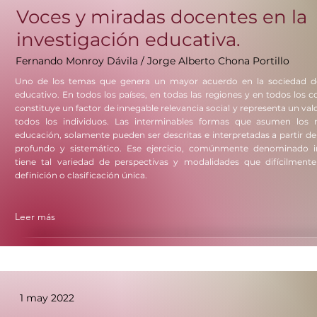
Voces y miradas docentes en la
investigación educativa.
Fernando Monroy Dávila / Jorge Alberto Chona Portillo
Uno de los temas que genera un mayor acuerdo en la sociedad de
educativo. En todos los países, en todas las regiones y en todos los c
constituye un factor de innegable relevancia social y representa un valo
todos los individuos. Las interminables formas que asumen los mu
educación, solamente pueden ser descritas e interpretadas a partir de
profundo y sistemático. Ese ejercicio, comúnmente denominado in
tiene tal variedad de perspectivas y modalidades que difícilmente
definición o clasificación única.
Leer más
1 may 2022