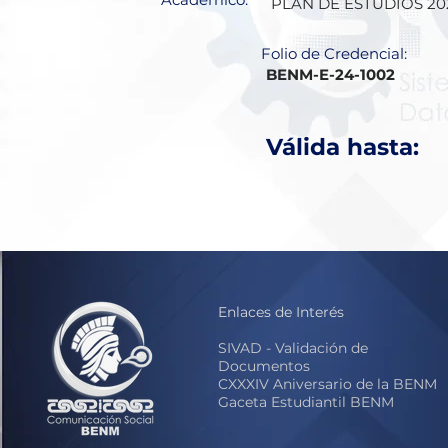
PLAN DE ESTUDIOS 20
Folio de Credencial:
BENM-E-24-1002
Válida hasta:
Enlaces de Interés
S
IVAD - Validación de
Documentos
CXXXIV Aniversario de la BENM
Gaceta Estudiantil BENM