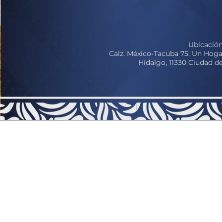
Ubicación
Calz. México-Tacuba 75, Un Hoga
Hidalgo, 11330 Ciudad 