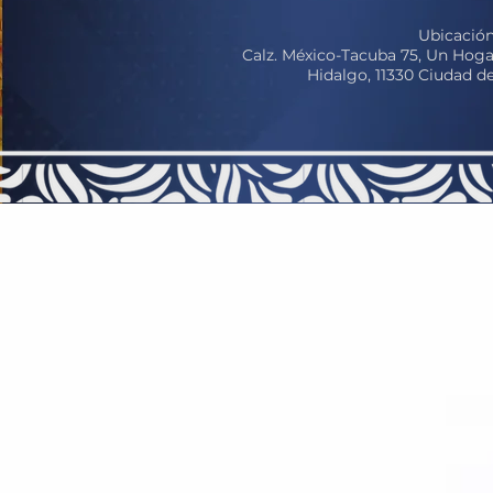
Ubicación
Calz. México-Tacuba 75, Un Hoga
Hidalgo, 11330 Ciudad 