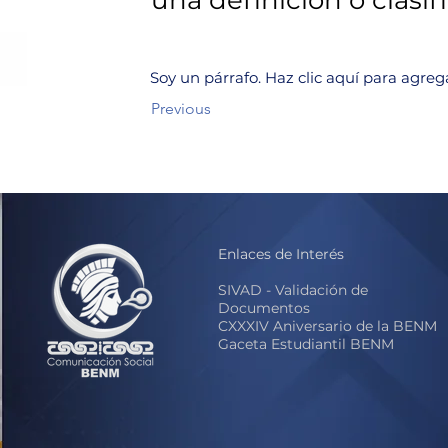
una definición o clasifi
Soy un párrafo. Haz clic aquí para agreg
Previous
Enlaces de Interés
S
IVAD - Validación de
Documentos
CXXXIV Aniversario de la BENM
Gaceta Estudiantil BENM