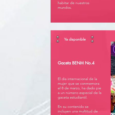
habitar de nuestros
mundos.
Ya disponible
Gaceta BENM No.4
El día internacional de la
mujer que se conmemora
el 8 de marzo, ha dado pie
a un número especial de la
gaceta estudiantil.
En su contenido se
incluyen una multitud de