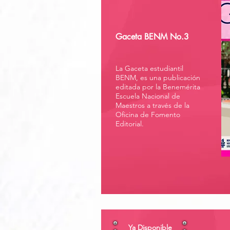
Gaceta BENM No.3
La Gaceta estudiantil
BENM, es una publicación
editada por la Benemérita
Escuela Nacional de
Maestros a través de la
Oficina de Fomento
Editorial.
Ya Disponible