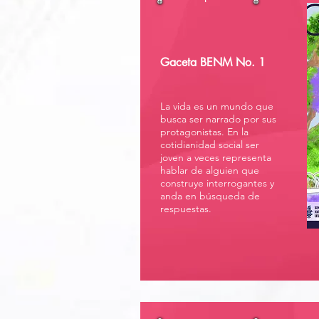
Gaceta BENM No. 1
La vida es un mundo que
busca ser narrado por sus
protagonistas. En la
cotidianidad social ser
joven a veces representa
hablar de alguien que
construye interrogantes y
anda en búsqueda de
respuestas.