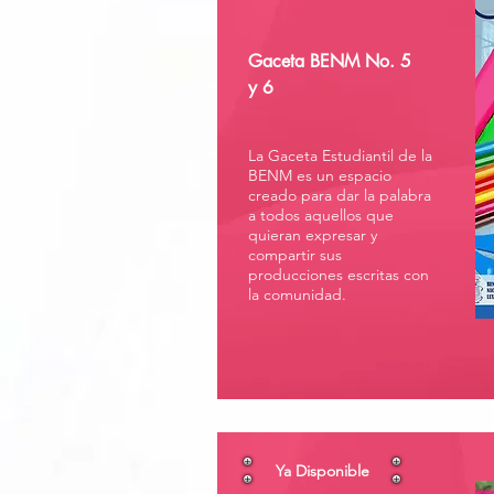
Gaceta BENM No. 5
y 6
La Gaceta Estudiantil de la
BENM es un espacio
creado para dar la palabra
a todos aquellos que
quieran expresar y
compartir sus
producciones escritas con
la comunidad.
Ya Disponible