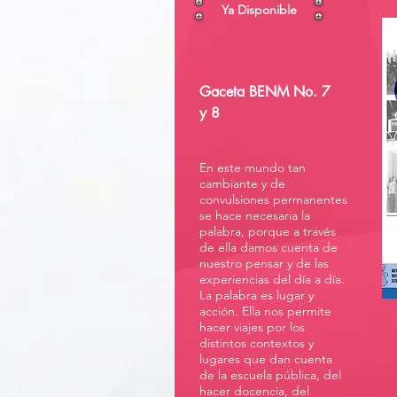
Ya Disponible
Gaceta BENM No. 7
y 8
En este mundo tan
cambiante y de
convulsiones permanentes
se hace necesaria la
palabra, porque a través
de ella damos cuenta de
nuestro pensar y de las
experiencias del día a día.
La palabra es lugar y
acción. Ella nos permite
hacer viajes por los
distintos contextos y
lugares que dan cuenta
de la escuela pública, del
hacer docencia, del