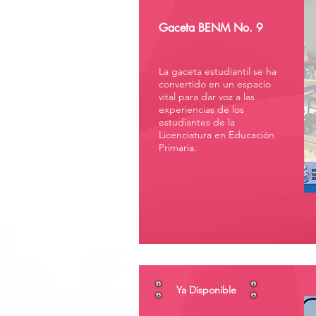
Gaceta BENM No. 9
La gaceta estudiantil se ha
convertido en un espacio
vital para dar voz a las
experiencias de los
estudiantes de la
Licenciatura en Educación
Primaria.
Ya Disponible