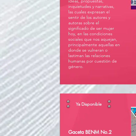
ideas, propuestas,
inquietudes y narrativas,
las cuales expresan el
sentir de los autores y
autoras sobre el
significado de ser mujer
hoy, en las condiciones
sociales que nos aquejan,
principalmente aquellas en
donde se vulneran o
lastiman las relaciones
humanas por cuestión de
género.
Ya Disponible
Gaceta BENM No.2