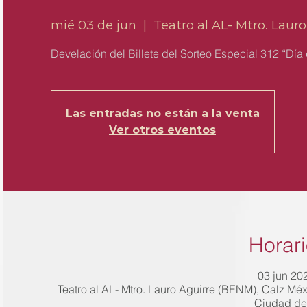
mié 03 de jun
  |  
Teatro al AL- Mtro. Laur
Develación del Billete del Sorteo Especial 312 “Día 
Las entradas no están a la venta
Ver otros eventos
Horari
03 jun 202
Teatro al AL- Mtro. Lauro Aguirre (BENM), Calz M
Ciudad de