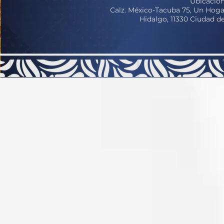
Ubicación
Calz. México-Tacuba 75, Un Hoga
Hidalgo, 11330 Ciudad 