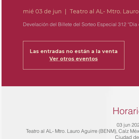
mié 03 de jun
  |  
Teatro al AL- Mtro. Laur
Develación del Billete del Sorteo Especial 312 “Día 
Las entradas no están a la venta
Ver otros eventos
Horari
03 jun 202
Teatro al AL- Mtro. Lauro Aguirre (BENM), Calz M
Ciudad de