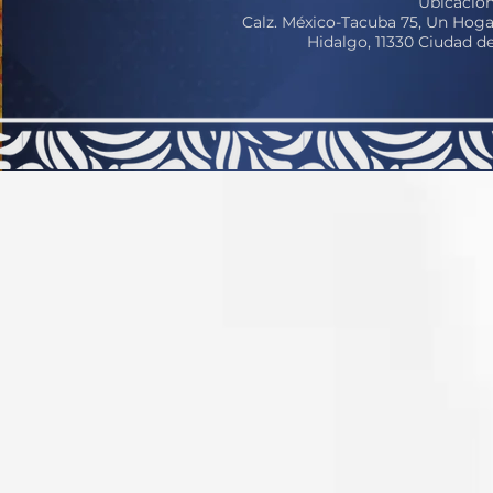
Ubicación
Calz. México-Tacuba 75, Un Hoga
Hidalgo, 11330 Ciudad 