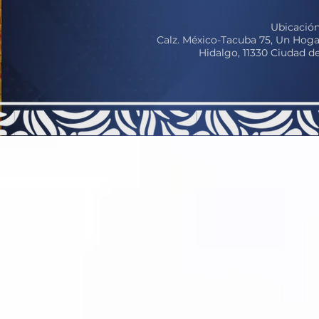
Ubicación
Calz. México-Tacuba 75, Un Hoga
Hidalgo, 11330 Ciudad 